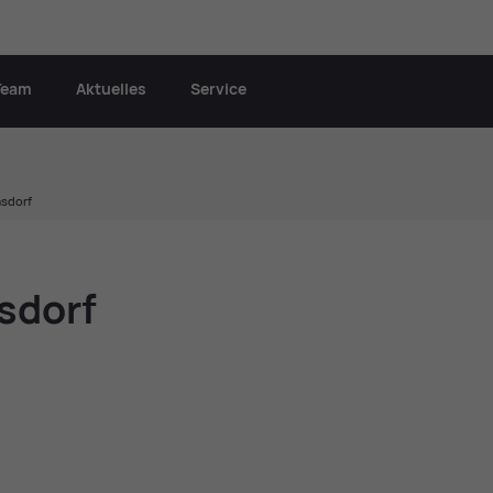
Team
Aktuelles
Service
asdorf
s­dorf