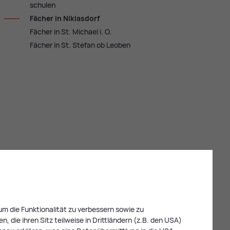
schu­len
Fä­cher in Ni­klas­dorf
Fä­cher in St. Mi­cha­el i. O.
Fä­cher in St. Ste­fan ob Leo­ben
m die Funktionalität zu verbessern sowie zu
 die ihren Sitz teilweise in Drittländern (z.B. den USA)