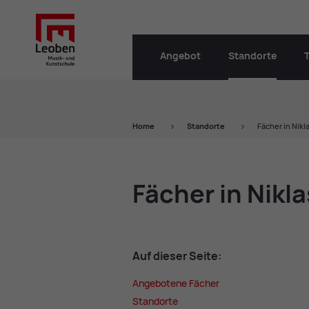
Angebot
Standorte
Home
Stand­or­te
Fächer in Nikl
Fä­cher in Ni­kla
Auf die­ser Sei­te:
An­ge­bo­te­ne Fä­cher
Stand­or­te