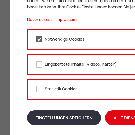
haben. Nähere Informationen zu den Tools und den Partne
bedeuten kann. Ihre Cookie-Einstellungen können Sie je
Vio­lon­cel­lo
Datenschutz
|
Impressum
Stand­or­te
Notwendige Cookies
Eingebettete Inhalte (Videos, Karten)
Statistik Cookies
EINSTELLUNGEN SPEICHERN
ALLE DIEN
Zweig­stel­le Mu­sik­schu­le Ni­klas­dorf; Bild
Freisinger