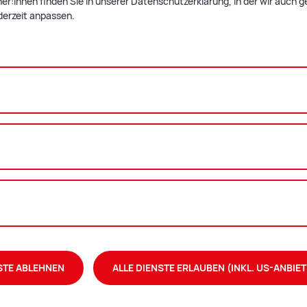
r:innen finden Sie in unserer Datenschutzerklärung, in der wir auch g
derzeit anpassen.
Zweig­stel­le Mu­sik­schu­le Ni­klas­
dorf
Schulstraße 6
8712 Niklasdorf
STE ABLEHNEN
ALLE DIENSTE ERLAUBEN (INKL. US-ANBIET
: Foto