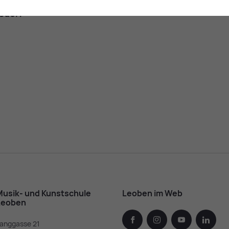
s­dorf
u­sik- und Kunst­schu­le
Leoben im Web
Leoben
facebook
instagram
youtube
linked
anggasse 21