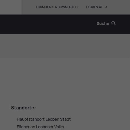
FORMULARE & DOWNLOADS
LEOBEN.AT
Suche
Stand­or­te:
Haupt­stand­ort Leo­ben Stadt
Fä­cher an Leo­be­ner Volks­