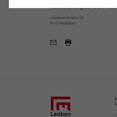
Ver­an­stal­tungs­zen­trum Ni­kla
Leobener Straße 20
8712 Niklasdorf
Mail
Print
M
L