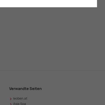
Verwandte Seiten
leoben.at
in
Asia Spa