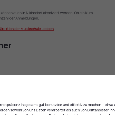
önnen auch in Niklasdorf absolviert werden. Ob ein Kurs
Anzahl der Anmeldungen.
Di­rek­ti­on der Mu­sik­schu­le Leo­ben
.
cher
ternetpräsenz insgesamt gut benutzbar und effektiv zu machen – etwa u
rden sowohl von uns Daten verarbeitet als auch von Drittanbieter:innen,