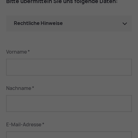
Bit­te über­mit­teln Sie uns fol­gen­de Da­ten:
Rechtliche Hinweise
Vorname
*
Nachname
*
E-Mail-Adresse
*