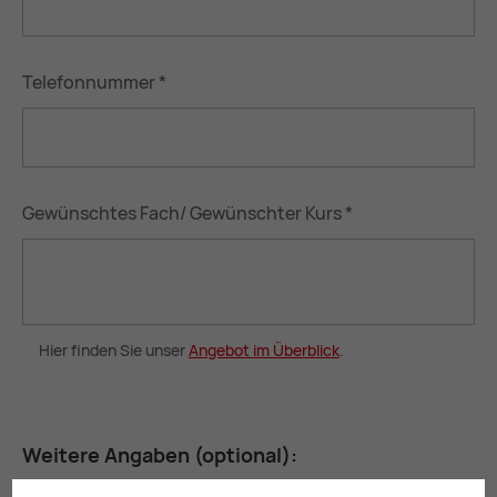
Telefonnummer
*
Gewünschtes Fach/ Gewünschter Kurs
*
Hier finden Sie unser
An­ge­bot im Über­blick
.
Wei­te­re An­ga­ben (op­tio­nal):