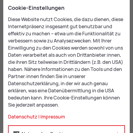
GewünschteR LehrendeR
Cookie-Einstellungen
Diese Website nutzt Cookies, die dazu dienen, diese
Internetpräsenz insgesamt gut benutzbar und
effektiv zu machen – etwa um die Funktionalität zu
Hier finden Sie unsere
Leh­ren­den im Über­blick
.
verbessern sowie zu Analysezwecken. Mit Ihrer
Einwilligung zu den Cookies werden sowohl von uns
Daten verarbeitet als auch von Drittanbieter:innen,
Gewünschter Ort
die ihren Sitz teilweise in Drittländern (z.B. den USA)
haben. Nähere Informationen zu den Tools und den
Bitte auswählen
Partner:innen finden Sie in unserer
Datenschutzerklärung, in der wir auch genau
erklären, was eine Datenübermittlung in die USA
Gewünschter Wochentag/ Zeitraum
bedeuten kann. Ihre Cookie-Einstellungen können
Sie jederzeit anpassen.
Datenschutz
|
Impressum