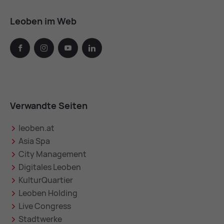
Leoben im Web
facebook
instagram
youtube
linkedin
Verwandte Seiten
leoben.at
Asia Spa
City Management
Digitales Leoben
KulturQuartier
Leoben Holding
Live Congress
Stadtwerke