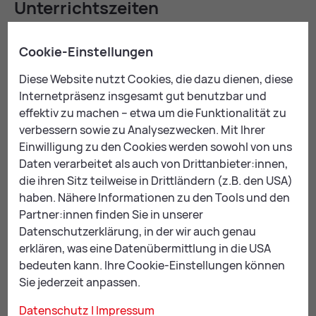
Un­ter­richts­zei­ten
Die genauen Unterrichtstermine und Kurszeiten
Cookie-Einstellungen
werden von den Lehrenden zu Beginn des
Unterrichtsjahrs in Absprache mit den Schüler:innen
Diese Website nutzt Cookies, die dazu dienen, diese
festgelegt.
Internetpräsenz insgesamt gut benutzbar und
effektiv zu machen – etwa um die Funktionalität zu
Unterrichtszeiten sind individuell zwischen 6:00 und
verbessern sowie zu Analysezwecken. Mit Ihrer
21:00 Uhr, Montag bis Freitag, möglich.
Einwilligung zu den Cookies werden sowohl von uns
Daten verarbeitet als auch von Drittanbieter:innen,
Nach Absprache und in Ausnahmefällen sind auch
die ihren Sitz teilweise in Drittländern (z.B. den USA)
Termine am Wochenende möglich (z.B. geblockte
haben. Nähere Informationen zu den Tools und den
Veranstaltungen, Aufführungen).
Partner:innen finden Sie in unserer
Datenschutzerklärung, in der wir auch genau
erklären, was eine Datenübermittlung in die USA
bedeuten kann. Ihre Cookie-Einstellungen können
Mail
Print
Sie jederzeit anpassen.
Datenschutz
|
Impressum