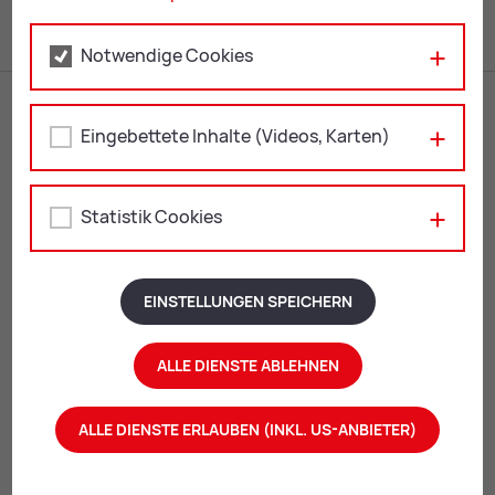
Notwendige Cookies
Eingebettete Inhalte (Videos, Karten)
Statistik Cookies
Mu­sik- und Kunst­schu­le Leoben
EINSTELLUNGEN SPEICHERN
Langgasse 21
ALLE DIENSTE ABLEHNEN
8700 Leoben
+43 3842 4062-301
ALLE DIENSTE ERLAUBEN (INKL. US-ANBIETER)
musikschule@
leoben.at