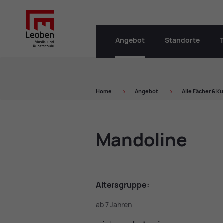
Angebot
Standorte
Home
An­ge­bot
Alle Fä­cher & Ku
Man­do­li­ne
Al­ters­grup­pe:
ab 7 Jahren