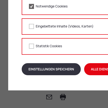
Saiten-/Zupfinstrument
Notwendige Cookies
Das Be­son­de­re an der Man­do­l
Die Mandoline ist ein Instrument, das of
Eingebettete Inhalte (Videos, Karten)
die Vielfalt dieses Instrumentes erlernen
Herrliche Melodien aus den verschiedenst
Bluegrass/Country, oder Liedbegleitung f
Statistik Cookies
Ergänzungsfach:
Violin- und Mandoli
Leh­ren­de:
EINSTELLUNGEN SPEICHERN
ALLE DIEN
Mi­cha­el Leit­ner, BA
Mail
Print