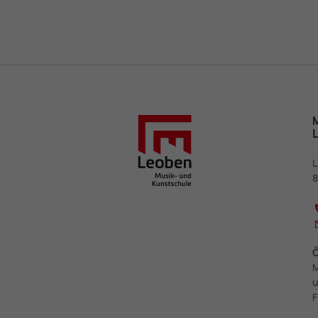
M
L
8
Ö
M
u
F