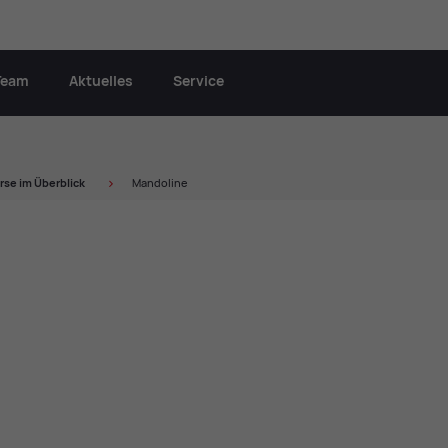
Team
Aktuelles
Service
r­se im Über­blick
Mandoline