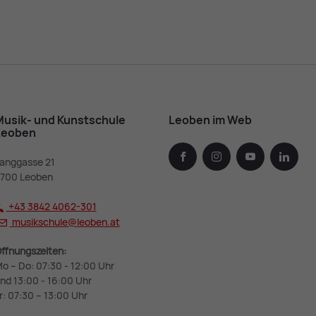
u­sik- und Kunst­schu­le
Leoben im Web
Leoben
facebook
instagram
youtube
linked
anggasse 21
700 Leoben
+43 3842 4062-301
musikschule@
leoben.at
ffnungszeiten:
o – Do: 07:30 - 12:00 Uhr
nd 13:00 - 16:00 Uhr
r: 07:30 – 13:00 Uhr