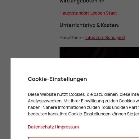
wird an­ge­bo­ten in:
Haupt­stand­ort Leo­ben Stadt
Un­ter­richt­s­typ & Kos­ten:
Hauptfach –
In­fos zum Schul­geld
Cookie-Einstellungen
Diese Website nutzt Cookies, die dazu dienen, diese In
Analysezwecken. Mit Ihrer Einwilligung zu den Cookies we
haben. Nähere Informationen zu den Tools und den Partne
Mandoline; Bild: Pixabay
bedeuten kann. Ihre Cookie-Einstellungen können Sie je
Datenschutz
|
Impressum
In­stru­men­ten­typ: