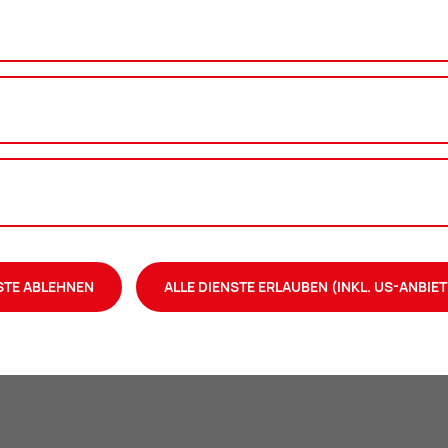
i­ne:
t belächelt wird. Zu Unrecht! In der Musikschule können Sie
.
en Stilrichtungen wie Klassik, Jazz, Pop, Folk und
ür Ihre Lieblingssongs.
nenensemble
STE ABLEHNEN
ALLE DIENSTE ERLAUBEN (INKL. US-ANBIET