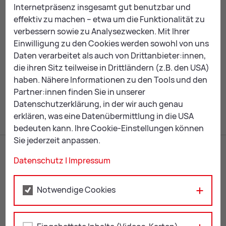
popular & more (AG II) den 1. Preis in Gold!
Internetpräsenz insgesamt gut benutzbar und
effektiv zu machen – etwa um die Funktionalität zu
Wir sind stolz auf euch!
verbessern sowie zu Analysezwecken. Mit Ihrer
Einwilligung zu den Cookies werden sowohl von uns
Daten verarbeitet als auch von Drittanbieter:innen,
die ihren Sitz teilweise in Drittländern (z.B. den USA)
Mail
Print
haben. Nähere Informationen zu den Tools und den
Partner:innen finden Sie in unserer
Datenschutzerklärung, in der wir auch genau
erklären, was eine Datenübermittlung in die USA
bedeuten kann. Ihre Cookie-Einstellungen können
Sie jederzeit anpassen.
Datenschutz
|
Impressum
Notwendige Cookies