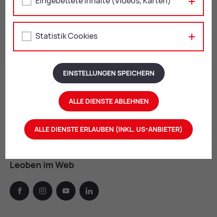
Eingebettete Inhalte (Videos, Karten)
Mu­sik- und Kunst­schu­le Leoben
Langgasse 21
Statistik Cookies
8700 Leoben
+43 3842 4062-301
EINSTELLUNGEN SPEICHERN
musikschule@
leoben.at
Öffnungszeiten:
ALLE DIENSTE ABLEHNEN
Mo – Do: 07:30 - 12:00 Uhr
und 13:00 - 16:00 Uhr
ALLE DIENSTE ERLAUBEN (INKL. US-ANBIETER)
Fr: 07:30 – 13:00 Uhr
Leoben im Web
facebook
instagram
youtube
linkedin