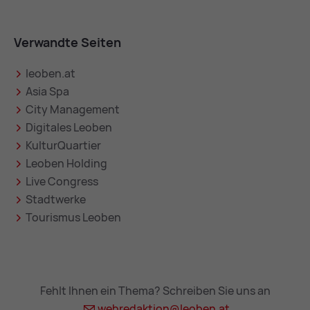
Verwandte Seiten
leoben.at
Asia Spa
City Management
Digitales Leoben
KulturQuartier
Leoben Holding
Live Congress
Stadtwerke
Tourismus Leoben
Fehlt Ihnen ein Thema? Schreiben Sie uns an
webredaktion@
leoben.at